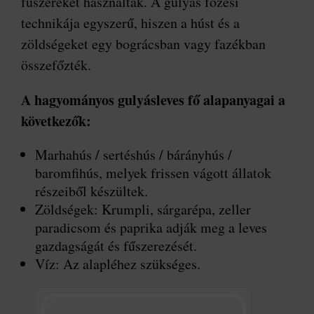
fűszereket használtak. A gulyás főzési
technikája egyszerű, hiszen a húst és a
zöldségeket egy bográcsban vagy fazékban
összefőzték.
A hagyományos gulyásleves fő alapanyagai a
következők:
Marhahús / sertéshús / bárányhús /
baromfihús, melyek frissen vágott állatok
részeiből készültek.
Zöldségek: Krumpli, sárgarépa, zeller
paradicsom és paprika adják meg a leves
gazdagságát és fűszerezését.
Víz: Az alapléhez szükséges.