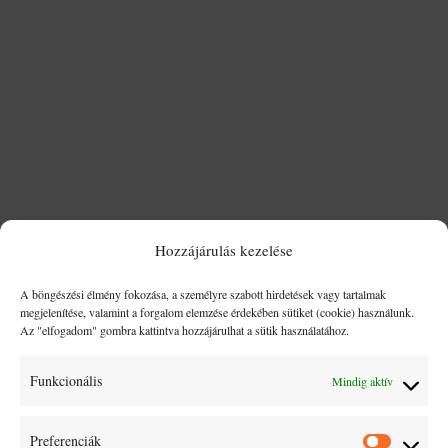
A magyar gasztronómia világszerte ismert gazdag,
paprikára épülő ízvilágáról és laktató fogásairól. Mégis,
amikor a legismertebb ételekről esik szó, még a hazai
ínyencek közül is sokan felteszik a kérdést: mi a
különbség a pörkölt és a paprikás között? Bár első...
Hozzájárulás kezelése
A böngészési élmény fokozása, a személyre szabott hirdetések vagy tartalmak
megjelenítése, valamint a forgalom elemzése érdekében sütiket (cookie) használunk.
Az "elfogadom" gombra kattintva hozzájárulhat a sütik használatához.
Funkcionális
Mindig aktív
Preferenciák