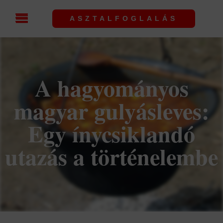
ASZTALFOGLALÁS
A hagyományos
magyar gulyásleves:
Egy ínycsiklandó
utazás a történelembe