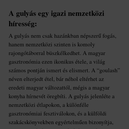
A gulyás egy igazi nemzetközi
híresség:
A gulyás nem csak hazánkban népszerű fogás,
hanem nemzetközi szinten is komoly
rajongótáborral büszkélkedhet. A magyar
gasztronómia ezen ikonikus étele, a világ
számos pontján ismert és elismert. A “goulash”
néven elterjedt étel, bár néhol eltérhet az
eredeti magyar változattól, mégis a magyar
konyha hírnevét öregbíti. A gulyás jelenléte a
nemzetközi étlapokon, a különféle
gasztronómiai fesztiválokon, és a külföldi
szakácskönyvekben egyértelműen bizonyítja,