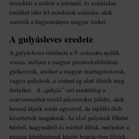
összeköti a múltat a jelennel, és számtalan
emléket idéz fel mindazok számára, akik
szeretik a hagyományos magyar ízeket.
A gulyásleves eredete
A gulyásleves története a 9. századra nyúlik
vissza, mélyen a magyar pásztorkultúrában
gyökerezik, amikor a magyar marhapásztorok,
vagyis gulyások, a szabad ég alatt főzték meg
ételeiket. A „gulyás” szó eredetileg a
szarvasmarhát terelő pásztorokat jelölte, akik
hosszú útjaik során egyszerű, de tápláló ételt
készítettek maguknak. Az első gulyások főként
húsból, hagymából és zsírból álltak, melyeket a
pusztai körülmények között bográcsban főztek.