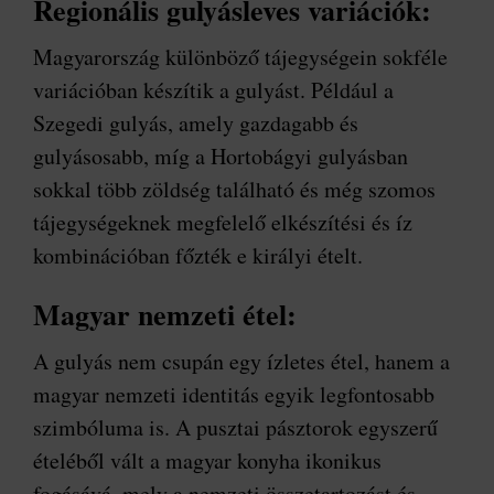
Regionális gulyásleves variációk:
Magyarország különböző tájegységein sokféle
variációban készítik a gulyást. Például a
Szegedi gulyás, amely gazdagabb és
gulyásosabb, míg a Hortobágyi gulyásban
sokkal több zöldség található és még szomos
tájegységeknek megfelelő elkészítési és íz
kombinációban főzték e királyi ételt.
Magyar nemzeti étel:
A gulyás nem csupán egy ízletes étel, hanem a
magyar nemzeti identitás egyik legfontosabb
szimbóluma is. A pusztai pásztorok egyszerű
ételéből vált a magyar konyha ikonikus
fogásává, mely a nemzeti összetartozást és