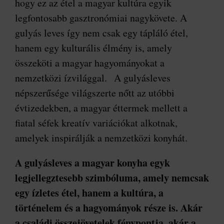
hogy ez az étel a magyar kultúra egyik
legfontosabb gasztronómiai nagykövete. A
gulyás leves így nem csak egy tápláló étel,
hanem egy kulturális élmény is, amely
összeköti a magyar hagyományokat a
nemzetközi ízvilággal. A gulyásleves
népszerűsége világszerte nőtt az utóbbi
évtizedekben, a magyar éttermek mellett a
fiatal séfek kreatív variációkat alkotnak,
amelyek inspirálják a nemzetközi konyhát.
A gulyásleves a magyar konyha egyk
legjellegztesebb szimbóluma, amely nemcsak
egy ízletes étel, hanem a kultúra, a
történelem és a hagyományok része is. Akár
a családi összejövetelek fénypontja, akár a