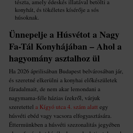
tészta, amely édeskés illatával betölti a
konyhát, és tökéletes kísérője a sós
húsoknak.
Ünnepelje a Húsvétot a Nagy
Fa-Tál Konyhájában – Ahol a
hagyomány asztalhoz ül
Ha 2026 áprilisában Budapest belvárosában jár,
és szeretné elkerülni a konyhai előkészületek
fáradalmait, de nem akar lemondani a
nagymama-féle házias ízekről, várjuk
szeretettel
a Kígyó utca 4. szám alatt
egy
húsvéti ebéd vagy vacsora elfogyasztására.
Éttermünkben a húsvéti szezonalitás jegyében