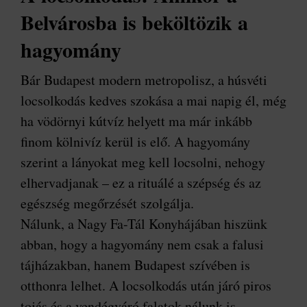
Belvárosba is beköltözik a
hagyomány
Bár Budapest modern metropolisz, a húsvéti
locsolkodás kedves szokása a mai napig él, még
ha vödörnyi kútvíz helyett ma már inkább
finom kölnivíz kerül is elő. A hagyomány
szerint a lányokat meg kell locsolni, nehogy
elhervadjanak – ez a rituálé a szépség és az
egészség megőrzését szolgálja.
Nálunk, a Nagy Fa-Tál Konyhájában hiszünk
abban, hogy a hagyomány nem csak a falusi
tájházakban, hanem Budapest szívében is
otthonra lelhet. A locsolkodás után járó piros
tojás és a vendégváró falatok nálunk is