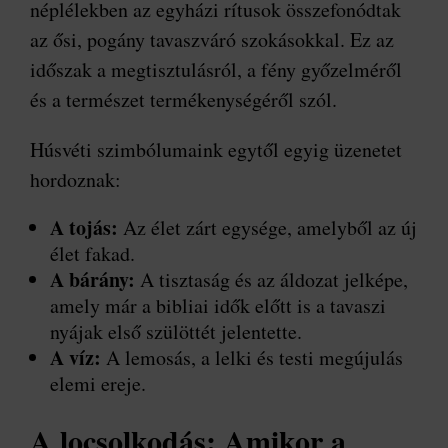
néplélekben az egyházi rítusok összefonódtak
az ősi, pogány tavaszváró szokásokkal. Ez az
időszak a megtisztulásról, a fény győzelméről
és a természet termékenységéről szól.
Húsvéti szimbólumaink egytől egyig üzenetet
hordoznak:
A tojás:
Az élet zárt egysége, amelyből az új
élet fakad.
A bárány:
A tisztaság és az áldozat jelképe,
amely már a bibliai idők előtt is a tavaszi
nyájak első szülöttét jelentette.
A víz:
A lemosás, a lelki és testi megújulás
elemi ereje.
A locsolkodás: Amikor a