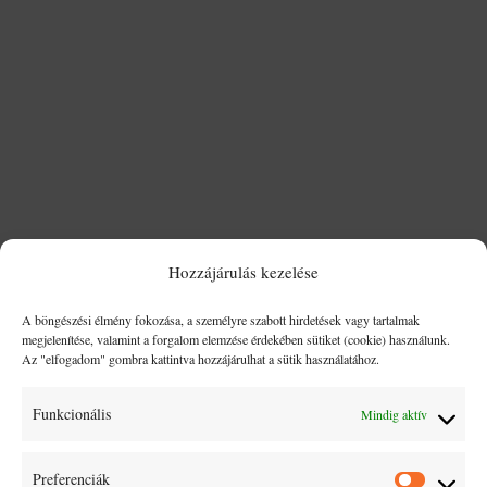
A magyar gasztronómia világszerte ismert gazdag,
paprikára épülő ízvilágáról és laktató fogásairól. Mégis,
amikor a legismertebb ételekről esik szó, még a hazai
ínyencek közül is sokan felteszik a kérdést: mi a
különbség a pörkölt és a paprikás között? Bár első...
Hozzájárulás kezelése
A böngészési élmény fokozása, a személyre szabott hirdetések vagy tartalmak
megjelenítése, valamint a forgalom elemzése érdekében sütiket (cookie) használunk.
Az "elfogadom" gombra kattintva hozzájárulhat a sütik használatához.
Funkcionális
Mindig aktív
Preferenciák