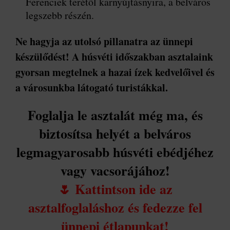
Ferenciek terétől karnyújtásnyira, a belváros
legszebb részén.
Ne hagyja az utolsó pillanatra az ünnepi
készülődést! A húsvéti időszakban asztalaink
gyorsan megtelnek a hazai ízek kedvelőivel és
a városunkba látogató turistákkal.
Foglalja le asztalát még ma, és
biztosítsa helyét a belváros
legmagyarosabb húsvéti ebédjéhez
vagy vacsorájához!
🌷 Kattintson ide az
asztalfoglaláshoz és fedezze fel
ünnepi étlapunkat!