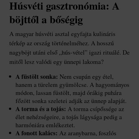
Húsvéti gasztronómia: A
böjttől a bőségig
A magyar húsvéti asztal egyfajta kulináris
térkép az ország történelméhez. A hosszú
nagyböjt utáni első „hús-vétel” igazi rituálé. De
mitől lesz valódi egy ünnepi lakoma?
A füstölt sonka:
Nem csupán egy étel,
hanem a türelem gyümölcse. A hagyományos
módon, lassan füstölt, majd órákig puhára
főzött sonka szeletei adják az ünnep alapját.
A torma és a tojás:
A torma csípőssége az
élet nehézségeire, a tojás lágysága pedig a
harmóniára emlékeztet.
A fonott kalács:
Az aranybarna, foszlós