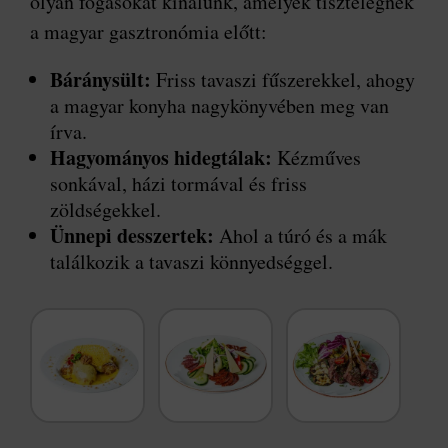
olyan fogásokat kínálunk, amelyek tisztelegnek
a magyar gasztronómia előtt:
Báránysült:
Friss tavaszi fűszerekkel, ahogy
a magyar konyha nagykönyvében meg van
írva.
Hagyományos hidegtálak:
Kézműves
sonkával, házi tormával és friss
zöldségekkel.
Ünnepi desszertek:
Ahol a túró és a mák
találkozik a tavaszi könnyedséggel.