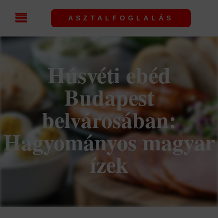
ASZTALFOGLALÁS
Húsvéti ebéd
Budapest
belvárosában:
Hagyományos magyar
ízek