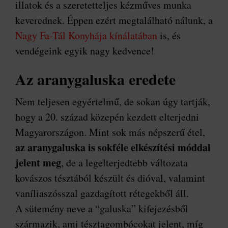
illatok és a szeretetteljes kézműves munka
keverednek. Éppen ezért megtalálható nálunk, a
Nagy Fa-Tál Konyhája kínálatában
is, és
vendégeink egyik nagy kedvence!
Az aranygaluska eredete
Nem teljesen egyértelmű, de sokan úgy tartják,
hogy a 20. század közepén kezdett elterjedni
Magyarországon. Mint sok más népszerű étel,
az aranygaluska is sokféle elkészítési móddal
jelent meg
, de a legelterjedtebb változata
kovászos tésztából készült és dióval, valamint
vaníliaszósszal gazdagított rétegekből áll.
A sütemény neve a “galuska” kifejezésből
származik, ami tésztagombócokat jelent, míg