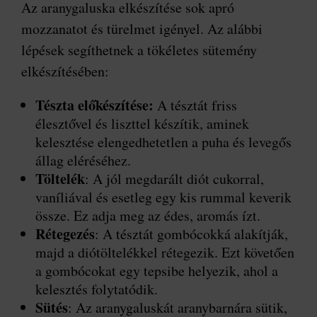
Az aranygaluska elkészítése sok apró
mozzanatot és türelmet igényel. Az alábbi
lépések segíthetnek a tökéletes sütemény
elkészítésében:
Tészta előkészítése:
A tésztát friss
élesztővel és liszttel készítik, aminek
kelesztése elengedhetetlen a puha és levegős
állag eléréséhez.
Töltelék
: A jól megdarált diót cukorral,
vaníliával és esetleg egy kis rummal keverik
össze. Ez adja meg az édes, aromás ízt.
Rétegezés
: A tésztát gombócokká alakítják,
majd a diótöltelékkel rétegezik. Ezt követően
a gombócokat egy tepsibe helyezik, ahol a
kelesztés folytatódik.
Sütés
: Az aranygaluskát aranybarnára sütik,