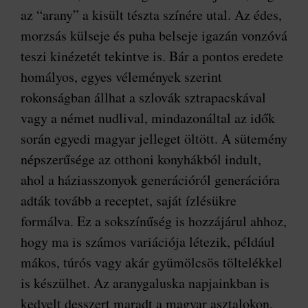
az “arany” a kisült tészta színére utal. Az édes,
morzsás külseje és puha belseje igazán vonzóvá
teszi kinézetét tekintve is. Bár a pontos eredete
homályos, egyes vélemények szerint
rokonságban állhat a szlovák sztrapacskával
vagy a német nudlival, mindazonáltal az idők
során egyedi magyar jelleget öltött. A sütemény
népszerűsége az otthoni konyhákból indult,
ahol a háziasszonyok generációról generációra
adták tovább a receptet, saját ízlésükre
formálva. Ez a sokszínűség is hozzájárul ahhoz,
hogy ma is számos variációja létezik, például
mákos, túrós vagy akár gyümölcsös töltelékkel
is készülhet. Az aranygaluska napjainkban is
kedvelt desszert maradt a magyar asztalokon,