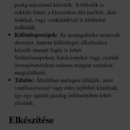
pedig tejszínnel készítik. A töltelék is
sokféle lehet; a klasszikus dió mellett, akár
mákkal, vagy csokoládéval is kitűnően
működik.
Különlegességek:
Az aranygaluska nemcsak
desszert, hanem különleges alkalmakra
készült ünnepi fogás is lehet.
Születésnapokon, karácsonykor vagy családi
összejöveteleken számos magyar asztalon
megtalálható.
Tálalás:
Általában melegen tálalják, amit
vaníliaszósszal vagy édes tejföllel kínálnak,
így egy igazán gazdag ízélményben lehet
részünk.
Elkészítése