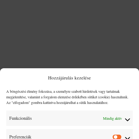
A magyar gasztronómia világszerte ismert gazdag,
Hozzájárulás kezelése
paprikára épülő ízvilágáról és laktató fogásairól. Mégis,
amikor a legismertebb ételekről esik szó, még a hazai
A böngészési élmény fokozása, a személyre szabott hirdetések vagy tartalmak
megjelenítése, valamint a forgalom elemzése érdekében sütiket (cookie) használunk.
ínyencek közül is sokan felteszik a kérdést: mi a
Az "elfogadom" gombra kattintva hozzájárulhat a sütik használatához.
különbség a pörkölt és a paprikás között? Bár első...
Funkcionális
Mindig aktív
Preferenciák