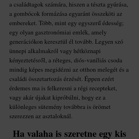
a családtagok számára, hiszen a tészta gyúrása,
a gombócok formázása egyaránt összeköti az
embereket. Több, mint egy egyszerű édesség;
egy olyan gasztronómiai emlék, amely
generációkon keresztül él tovább. Legyen szó
ünnepi alkalmakról vagy hétköznapi
kényeztetésről, a réteges, diós-vaníliás csoda
mindig képes megidézni az otthon melegét és a
családi összetartozás érzését. Éppen ezért
érdemes ma is felkeresni a régi recepteket,
vagy akár újakat kipróbálni, hogy ez a
különleges sütemény továbbra is örömet
szerezzen az asztaloknál.
Ha valaha is szeretne egy kis